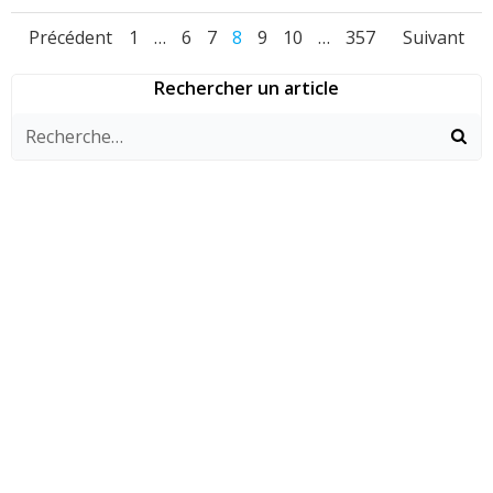
Navigation
Navigation
Navi
Page
Page
Page
Page
Page
Page
Page
Précédent
1
…
6
7
8
9
10
…
357
Suivant
des
des
des
Rechercher un article
articles
articles
arti