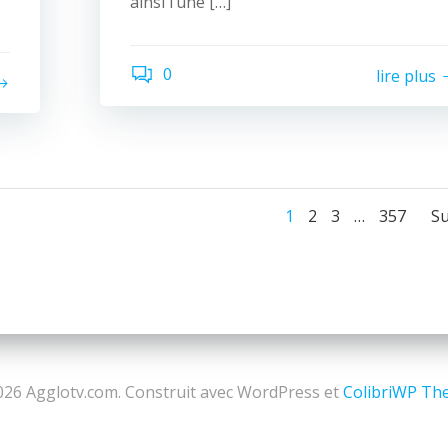
ainsi l’une […]
0
lire plus
Navigatio
Navigati
Page
Page
Page
Page
1
2
3
…
357
Su
des
des
articles
articles
a
26 Agglotv.com. Construit avec WordPress et
ColibriWP Th