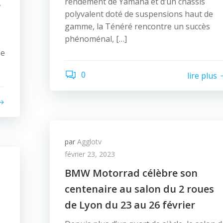
rendement de Yamaha et d’un châssis
,
polyvalent doté de suspensions haut de
gamme, la Ténéré rencontre un succès
phénoménal, […]
ée
0
lire plus
par
Agglotv
février 23, 2023
BMW Motorrad célèbre son
centenaire au salon du 2 roues
de Lyon du 23 au 26 février