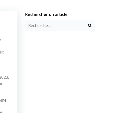
Rechercher un article
e
ut
a
2023,
on
reme
t.