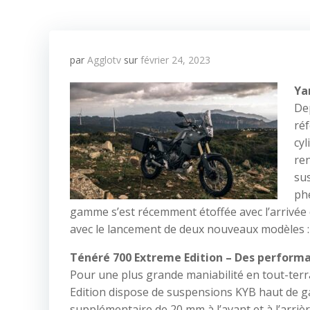
par
Agglotv
sur
février 24, 2023
Ya
De
ré
cy
re
su
ph
gamme s’est récemment étoffée avec l’arrivée d
avec le lancement de deux nouveaux modèles : 
Ténéré 700 Extreme Edition – Des performa
Pour une plus grande maniabilité en tout-terra
Edition dispose de suspensions KYB haut de 
supplémentaire de 20 mm à l’avant et à l’arri