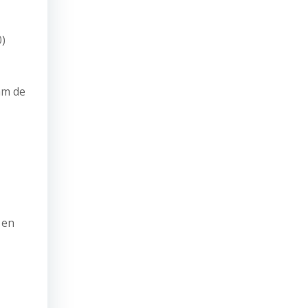
)
mm de
 en