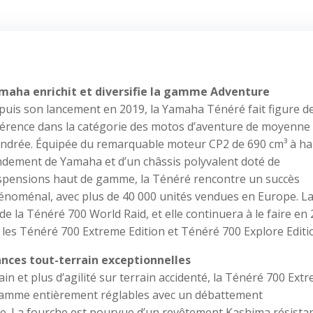
maha enrichit et diversifie la gamme Adventure
puis son lancement en 2019, la Yamaha Ténéré fait figure d
férence dans la catégorie des motos d’aventure de moyenne
lindrée. Équipée du remarquable moteur CP2 de 690 cm³ à ha
ndement de Yamaha et d’un châssis polyvalent doté de
spensions haut de gamme, la Ténéré rencontre un succès
énoménal, avec plus de 40 000 unités vendues en Europe. L
e la Ténéré 700 World Raid, et elle continuera à le faire en 
les Ténéré 700 Extreme Edition et Ténéré 700 Explore Editi
nces tout-terrain exceptionnelles
in et plus d’agilité sur terrain accidenté, la Ténéré 700 Ext
gamme entièrement réglables avec un débattement
ère. La fourche est pourvue d’un revêtement Kashima résistan