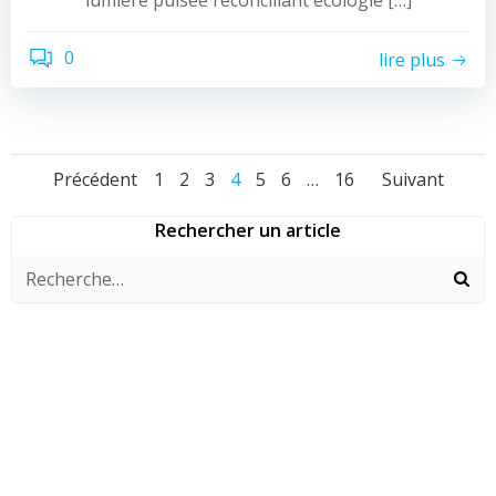
lumière pulsée réconciliant écologie […]
0
lire plus
Navigation
Navigation
Navig
Page
Page
Page
Page
Page
Page
Page
Précédent
1
2
3
4
5
6
…
16
Suivant
des
des
des
Rechercher un article
articles
articles
articl