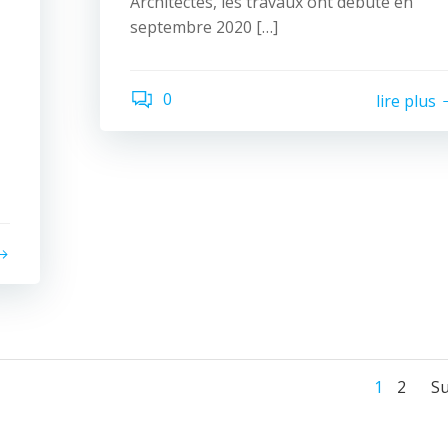
Architectes, les travaux ont débuté en
septembre 2020 […]
0
lire plus
Navi
Nav
Page
Page
1
2
Su
des
des