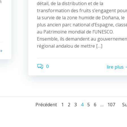
n
détail, de la distribution et de la
transformation des fruits s’engagent pou
la survie de la zone humide de Doñana, le
plus ancien parc national d’Espagne, class
au Patrimoine mondial de l’UNESCO.
Ensemble, ils demandent au gouvernemen
régional andalou de mettre […]
0
lire plus
Navigation
Navigation
Page
Page
Page
Page
Page
Page
Page
Précédent
1
2
3
4
5
6
…
107
Su
des
des