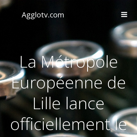
Aller
au
Agglotv.com
contenu
La Métropole
Européenne de
Lille lance
officiellement le