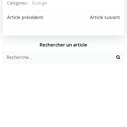
Catégories :
Écologie
Navigation
Navigation
Article précédent
Article suivant
de
de
l’article
l’article
Rechercher un article