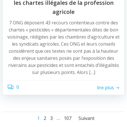
les chartes illégales de la profession
agricole
7 ONG déposent 43 recours contentieux contre des
chartes « pesticides » départementales dites de bon
voisinage, rédigées par les chambres d’agriculture et
les syndicats agricoles. Ces ONG et leurs conseils
considèrent que ces textes ne sont pas à la hauteur
des enjeux sanitaires posés par l’exposition des
riverains aux pesticides et sont entachés d’illégalités
sur plusieurs points. Alors […]
0
lire plus
Navigation
Navigation
Navigati
Page
Page
Page
Page
1
2
3
…
107
Suivant