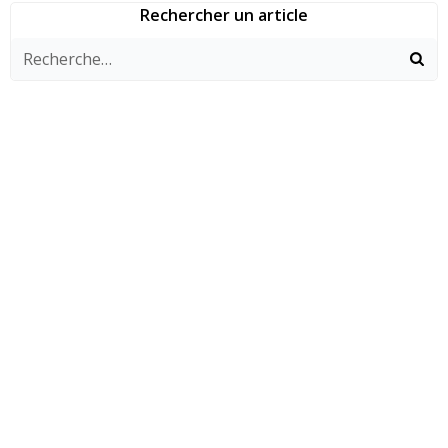
des
des
des
Rechercher un article
articles
articles
articles