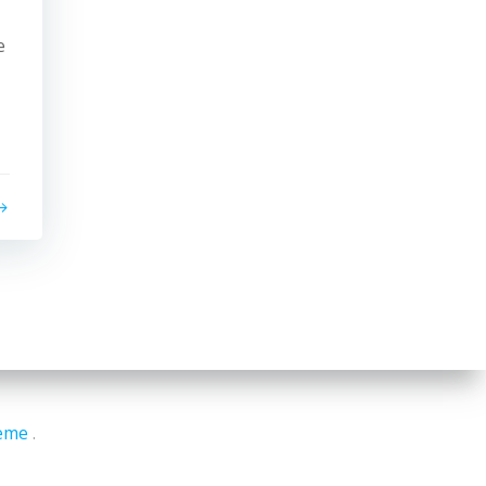
e
eme
.