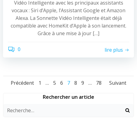
Vidéo Intelligente avec les principaux assistants
vocaux : Siri d’Apple, l’Assistant Google et Amazon
Alexa. La Sonnette Vidéo Intelligente était déjà
compatible avec HomeKit d’Apple à son lancement.
Grâce à une mise à jour […]
0
lire plus
Navigation
Navigation
Navi
Page
Page
Page
Page
Page
Page
Page
Précédent
1
…
5
6
7
8
9
…
78
Suivant
des
des
des
Rechercher un article
articles
articles
artic