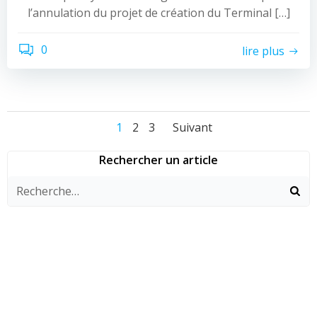
l’annulation du projet de création du Terminal […]
0
lire plus
Navigation
Navigation
Navigation
Page
Page
Page
1
2
3
Suivant
des
des
des
Rechercher un article
articles
articles
articles