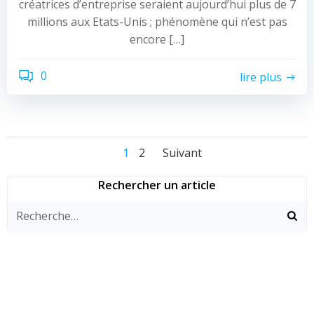
créatrices d’entreprise seraient aujourd’hui plus de 7
millions aux Etats-Unis ; phénomène qui n’est pas
encore […]
0
lire plus
Navigation
Navigation
Navigation
Page
Page
1
2
Suivant
des
des
des
Rechercher un article
articles
articles
articles