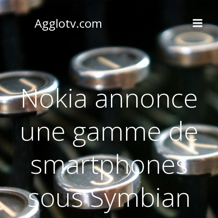
Aller
au
Agglotv.com
contenu
Nokia annonce
une gamme de
smartphones
sous Symbian