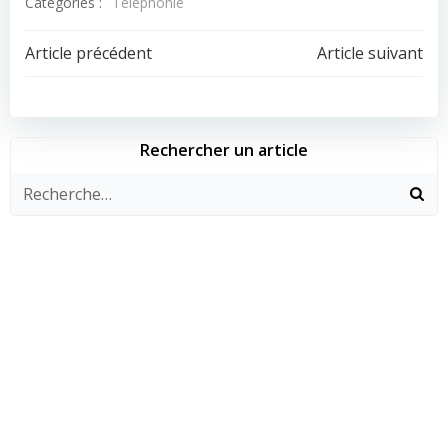
Catégories :
Téléphonie
Navigation
Navigation
Article précédent
Article suivant
de
de
l’article
l’article
Rechercher un article