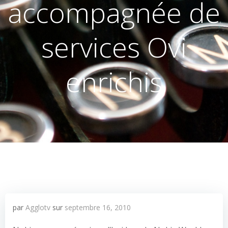
accompagnée de
services Ovi
enrichis
par
Agglotv
sur
septembre 16, 2010