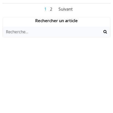
Navigation
Navigation
Navigation
Page
Page
1
2
Suivant
des
des
des
Rechercher un article
articles
articles
articles