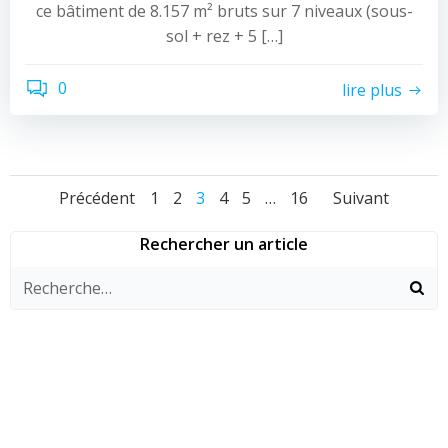
ce bâtiment de 8.157 m² bruts sur 7 niveaux (sous-
sol + rez + 5 […]
0
lire plus
Navigation
Navigation
Navig
Page
Page
Page
Page
Page
Page
Précédent
1
2
3
4
5
…
16
Suivant
des
des
des
Rechercher un article
articles
articles
articl