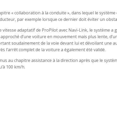
itre « collaboration à la conduite », dans lequel le système 
onducteur, par exemple lorsque ce dernier doit éviter un obsta
vitesse adaptatif de ProPilot avec Navi-Link, le système a 
t approché d’une voiture en mouvement mais plus lente, d’u
sortant soudainement de la voie devant lui et dévoilant une a
près l’arrêt complet de la voiture a également été validé.
us au chapitre assistance à la direction après que le systè
qu’à 100 km/h.