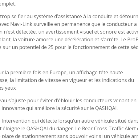
omplet.
 trop se fier au système d’assistance à la conduite et détour
 avec Navi-Link surveille en permanence que le conducteur a
 n’est détectée, un avertissement visuel et sonore est activé
lant, la voiture amorce une décélération et s’arrête. Le ProP
sur un potentiel de 25 pour le fonctionnement de cette séc
 la première fois en Europe, un affichage tête haute
se, la limitation de vitesse en vigueur et les indications du
es yeux.
ceau s’ajuste pour éviter d’éblouir les conducteurs venant en
 innovante qui améliore la sécurité sur le QASHQAI.
Intervention qui détecte lorsqu’un autre véhicule situé dan
et éloigne le QASHQAI du danger. Le Rear Cross Traffic Alert 
e place de stationnement sans pouvoir voir si un véhicule arr