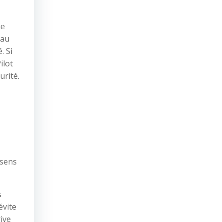
ne
 au
. Si
ilot
urité.
 sens
s
évite
ive