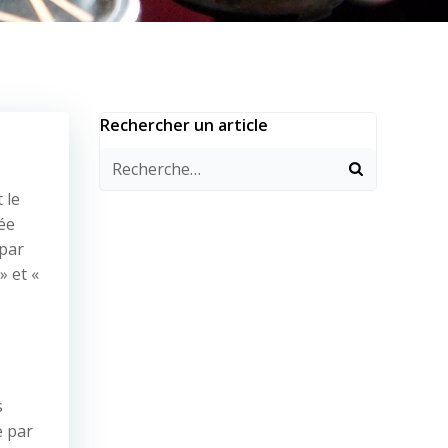
Rechercher un article
 le
ée
 par
 et «
s
e par