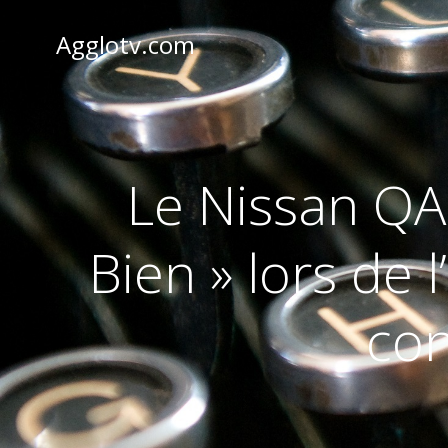
Aller
au
Agglotv.com
contenu
Le Nissan QA
Bien » lors de 
co