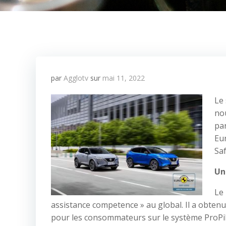
par
Agglotv
sur
mai 11, 2022
Le 
no
par
Eu
Saf
Un
Le
assistance competence » au global. Il a obtenu
pour les consommateurs sur le système ProPilot