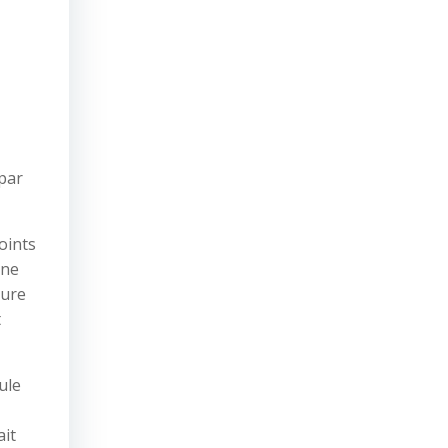
 par
oints
une
ture
t
ule
ait