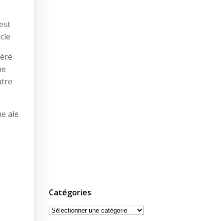
est
cle
géré
ne
utre
me aie
Catégories
Catégories