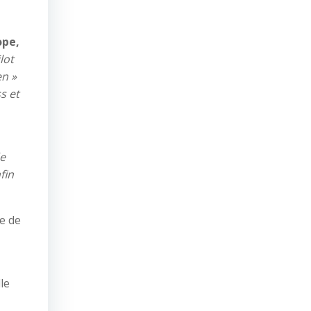
ope,
lot
en »
s et
de
fin
e de
le