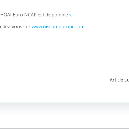
SHQAI Euro NCAP est disponible
ici
.
endez-vous sur
www.nissan-europe.com
Navigation
Article s
de
l’article