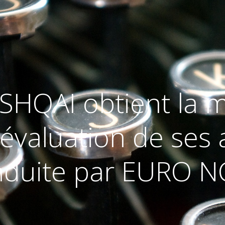
SHQAI obtient la m
l’évaluation de ses 
nduite par EURO N