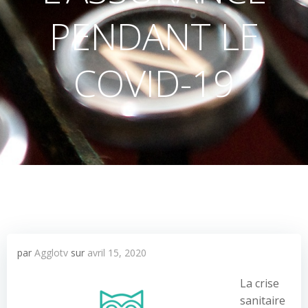
PENDANT LE
COVID-19
par
Agglotv
sur
avril 15, 2020
La crise
sanitaire