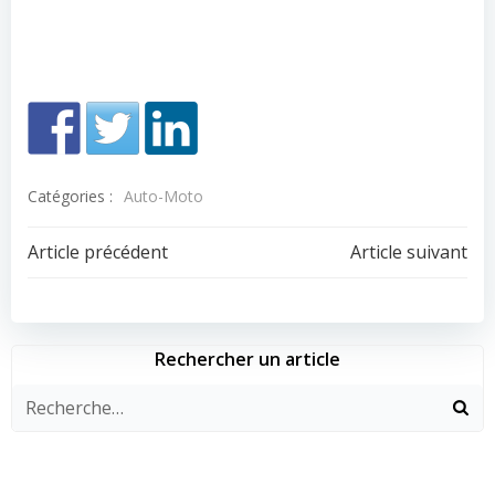
Catégories :
Auto-Moto
Navigation
Navigation
Article précédent
Article suivant
de
de
l’article
l’article
Rechercher un article