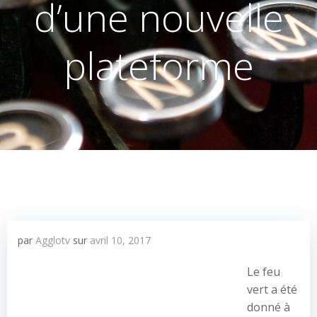
d’une nouvelle
plateforme
par
Agglotv
sur
avril 10, 2017
Le feu
vert a été
donné à