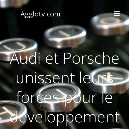
Aller
au
Agglotv.com
contenu
Audi et Porsche
unissent leurs
forces pour le
développement