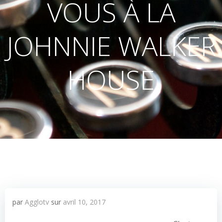
VOUS À LA
JOHNNIE WALKER
HOUSE
par
Agglotv
sur
avril 10, 2017