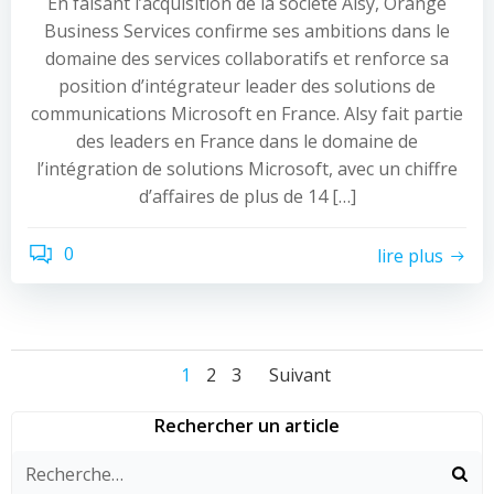
En faisant l’acquisition de la société Alsy, Orange
Business Services confirme ses ambitions dans le
domaine des services collaboratifs et renforce sa
position d’intégrateur leader des solutions de
communications Microsoft en France. Alsy fait partie
des leaders en France dans le domaine de
l’intégration de solutions Microsoft, avec un chiffre
d’affaires de plus de 14 […]
0
lire plus
Navigation
Navigation
Navigation
Page
Page
Page
1
2
3
Suivant
des
des
des
Rechercher un article
articles
articles
articles