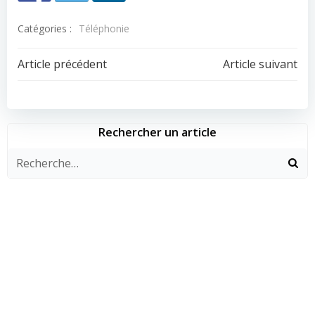
Catégories :
Téléphonie
Navigation
Navigation
Article précédent
Article suivant
de
de
l’article
l’article
Rechercher un article