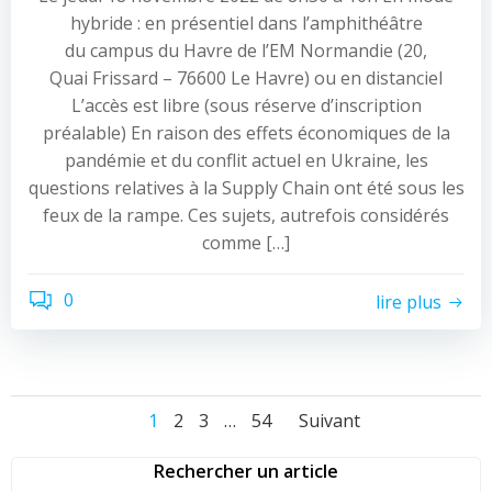
hybride : en présentiel dans l’amphithéâtre
du campus du Havre de l’EM Normandie (20,
Quai Frissard – 76600 Le Havre) ou en distanciel
L’accès est libre (sous réserve d’inscription
préalable) En raison des effets économiques de la
pandémie et du conflit actuel en Ukraine, les
questions relatives à la Supply Chain ont été sous les
feux de la rampe. Ces sujets, autrefois considérés
comme […]
0
lire plus
Navigation
Navigation
Navigati
Page
Page
Page
Page
1
2
3
…
54
Suivant
des
des
des
Rechercher un article