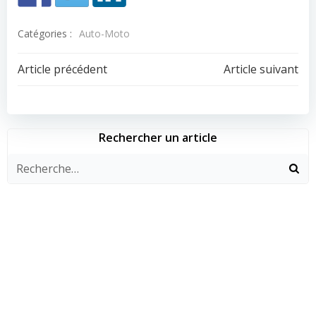
Catégories :
Auto-Moto
Navigation
Navigation
Article précédent
Article suivant
de
de
l’article
l’article
Rechercher un article