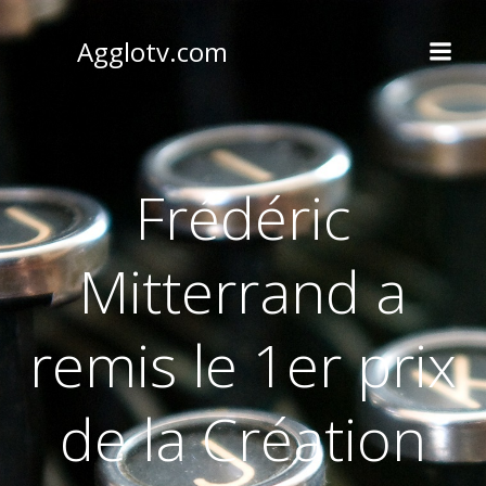
Aller
au
Agglotv.com
contenu
Frédéric
Mitterrand a
remis le 1er prix
de la Création