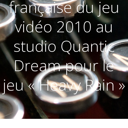
française du jeu
vidéo 2010 au
studio Quantic
Dream pour le
jeu « Heavy Rain »