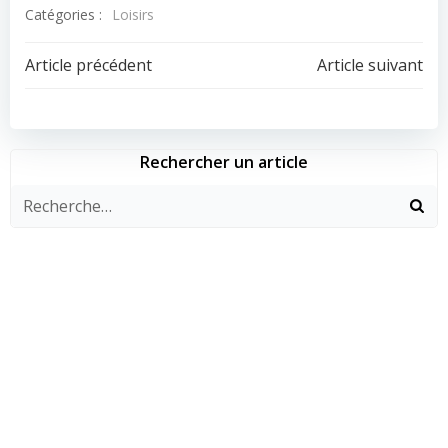
Catégories :
Loisirs
Navigation
Navigation
Article précédent
Article suivant
de
de
l’article
l’article
Rechercher un article