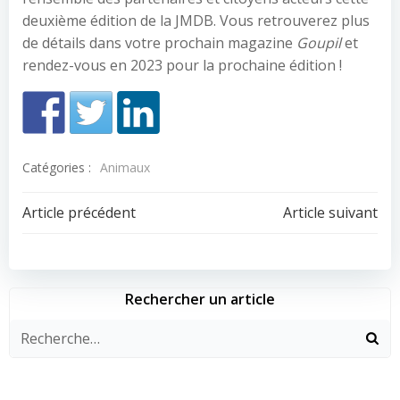
deuxième édition de la JMDB. Vous retrouverez plus
de détails dans votre prochain magazine
Goupil
et
rendez-vous en 2023 pour la prochaine édition !
Catégories :
Animaux
Navigation
Navigation
Article précédent
Article suivant
de
de
l’article
l’article
Rechercher un article