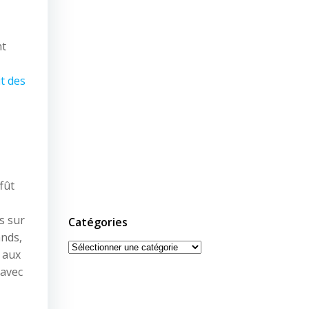
nt
t des
fût
s sur
Catégories
ands,
Catégories
s aux
 avec