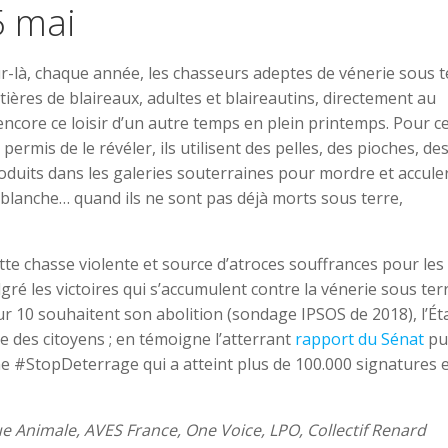
5 mai
our-là, chaque année, les chasseurs adeptes de vénerie sous t
ères de blaireaux, adultes et blaireautins, directement au
encore ce loisir d’un autre temps en plein printemps. Pour ce
permis de le révéler, ils utilisent des pelles, des pioches, de
roduits dans les galeries souterraines pour mordre et acculer
e blanche… quand ils ne sont pas déjà morts sous terre,
ette chasse violente et source d’atroces souffrances pour les
ré les victoires qui s’accumulent contre la vénerie sous ter
sur 10 souhaitent son abolition (sondage IPSOS de 2018), l’Ét
e des citoyens ; en témoigne l’atterrant
rapport du Sénat
pu
nne #StopDeterrage qui a atteint plus de 100.000 signatures 
e Animale, AVES France, One Voice, LPO, Collectif Renard