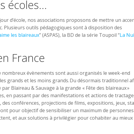
es écoles…
jour d’école, nos associations proposons de mettre un acce
lic. Plusieurs outils pédagogiques sont à disposition des
’aime les blaireaux
” (ASPAS), la BD de la série Toupoil “
La Nui
 en France
is de nombreux évènements sont aussi organisés le week-end
les grands et les moins grands. Du désormais traditionnel af
 par Blaireau & Sauvage à la grande « Fête des blaireaux »
s, en passant par des manifestations et actions de tractage
, des conférences, projections de films, expositions, jeux, st
ité ont pour objectif de sensibiliser un maximum de personne
ent, et aux solutions à privilégier pour cohabiter au mieux