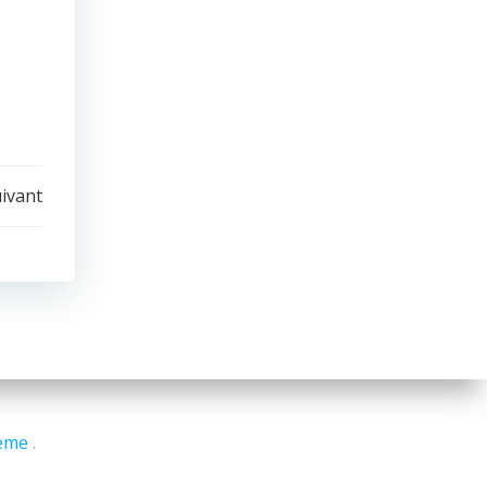
uivant
eme
.