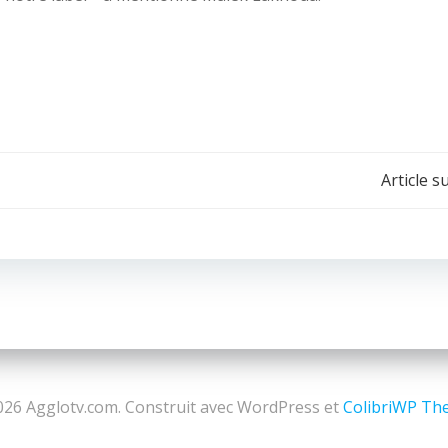
Navigation
Article s
de
l’article
26 Agglotv.com. Construit avec WordPress et
ColibriWP Th