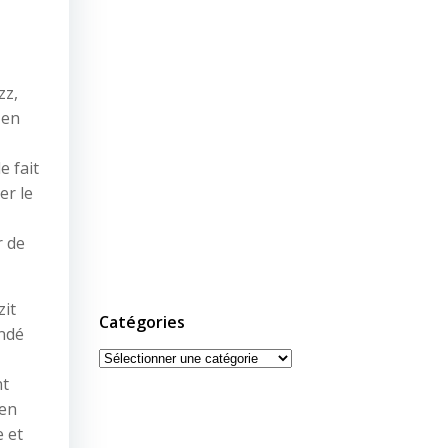
zz,
 en
 fait
er le
r de
zit
Catégories
ondé
Catégories
nt
ien
e et