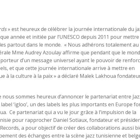
rds
» est heureux de célébrer la journée internationale du ja
aque année et initiée par l’UNESCO depuis 2011 pour mettre
euples partout dans le monde. « Nous adhérons totalement au
érale Mme Audrey Azoulay affirme que pendant que le monde
est porteur d’un message universel ayant le pouvoir de renforc
ls, et que cette journée internationale arrive à mettre en
que à la culture à la paix » a déclaré Malek Lakhoua fondateu
que nous sommes heureux d’annoncer le partenariat entre Jaz
e label ‘igloo’, un des labels les plus importants en Europe f
 Ce partenariat qui a vu le jour grâce à l’impulsion de la
nisie pour rapprocher Daniel Sotiaux, fondateur et préside
Records, a pour objectif de créer des collaborations aussi b
ppement des échanges entre la scène jazz tunisienne et belg