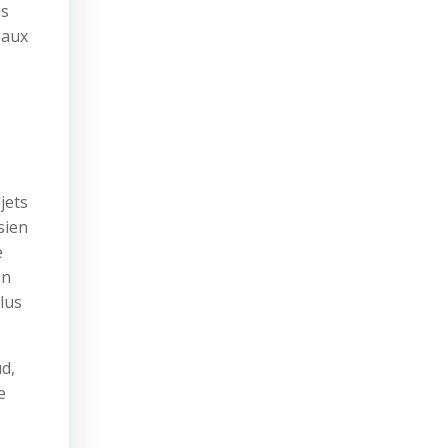
es
eaux
jets
sien
e
on
lus
d,
e