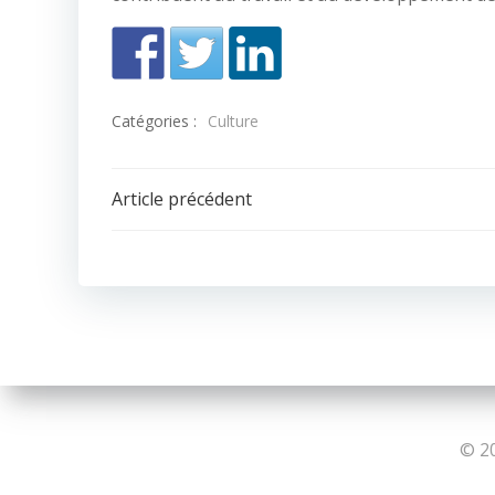
Catégories :
Culture
Navigation
Article précédent
de
l’article
© 20