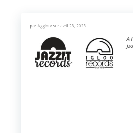
par
Agglotv
sur
avril 28, 2023
A 
Ja