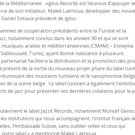
 de la Méditerranée. «igloo Records est heureux d’appuyer l
a force de son initiateur, Malek Lakhoua, développer des nouv
 Daniel Sotiaux président de igloo.
grammes de coopération précédents entre la Tunisie et la
azz, notamment conclus dans les années 90 et qui se sont
es musiques arabes et méditerranéennes (CMAM) – Ennejma
 Sidibousaid, Tunis), ayant donné naissance à plusieurs
partenariat facilitera la distribution et la promotion des pro
s à présent de la sortie du nouveau projet phare du label tuni
t réunissant des musiciens tunisiens et le saxophoniste belg
res de la scène belge. Le label tunisien a également l’ambiti
ts de jazz pour présenter ses dernières créations pour le p
 soutiennent le label Jazzit Records, notamment Moncef Genou
s institutions qui nous accompagnent, l’institut Français d
lles, l’Ambassade Suisse, sans oublier celles et ceux qui
e notre label » a mentionné Malek Lakhoua.