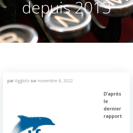
depuis 2013
par
Agglotv
sur
novembre 8, 2022
D’après
le
dernier
rapport