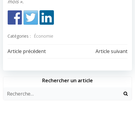
mois ».
Catégories :
Économie
Navigation
Navigation
Article précédent
Article suivant
de
de
l’article
l’article
Rechercher un article