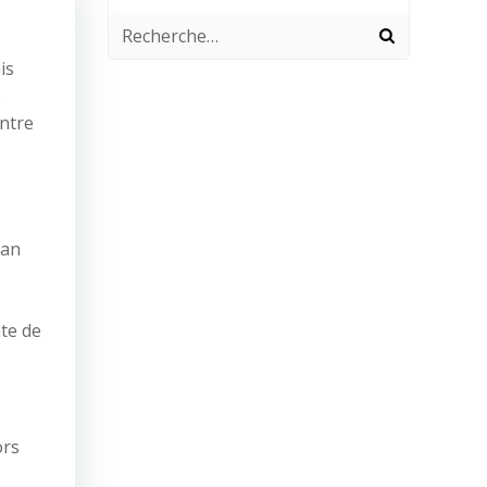
is
ntre
lan
ate de
ors