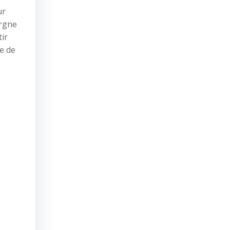
ur
argne
tir
ue de