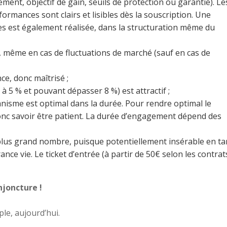
ement, objectif de gain, seuils de protection ou garantie). Le
rmances sont clairs et lisibles dès la souscription. Une
les est également réalisée, dans la structuration même du
ti, même en cas de fluctuations de marché (sauf en cas de
e, donc maîtrisé ;
à 5 % et pouvant dépasser 8 %) est attractif ;
nisme est optimal dans la durée. Pour rendre optimal le
donc savoir être patient. La durée d’engagement dépend des
plus grand nombre, puisque potentiellement insérable en ta
ce vie. Le ticket d’entrée (à partir de 50€ selon les contrat
njoncture !
le, aujourd’hui.