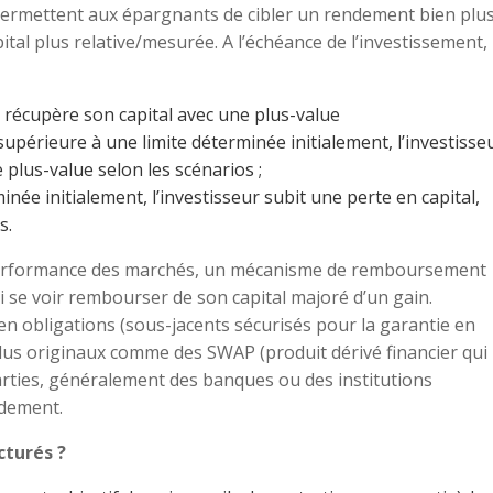
 permettent aux épargnants de cibler un rendement bien plu
ital plus relative/mesurée. A l’échéance de l’investissement, i
r récupère son capital avec une plus-value
upérieure à une limite déterminée initialement, l’investisse
plus-value selon les scénarios ;
minée initialement, l’investisseur subit une perte en capital,
s.
la performance des marchés, un mécanisme de remboursement
nsi se voir rembourser de son capital majoré d’un gain.
en obligations (sous-jacents sécurisés pour la garantie en
 plus originaux comme des SWAP (produit dérivé financier qui
arties, généralement des banques ou des institutions
ndement.
cturés ?