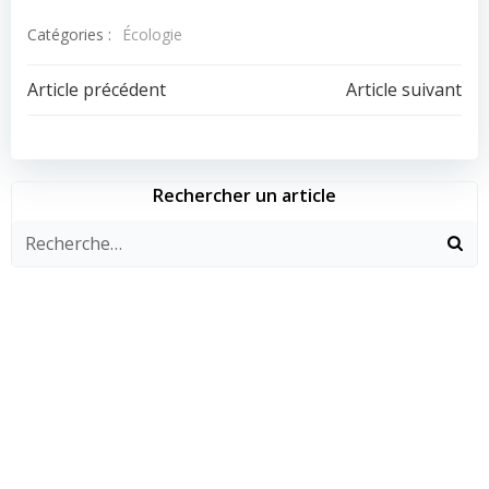
Catégories :
Écologie
Navigation
Navigation
Article précédent
Article suivant
de
de
l’article
l’article
Rechercher un article