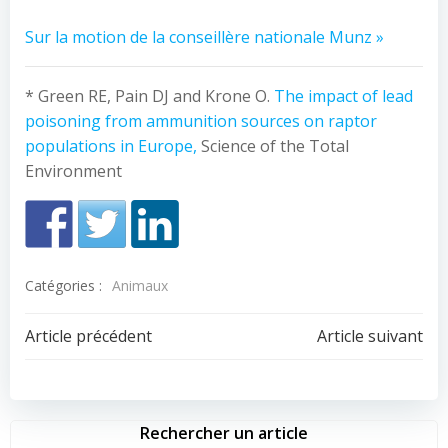
Sur la motion de la conseillère nationale Munz »
* Green RE, Pain DJ and Krone O.
The impact of lead
poisoning from ammunition sources on raptor
populations in Europe,
Science of the Total
Environment
Catégories :
Animaux
Navigation
Navigation
Article précédent
Article suivant
de
de
l’article
l’article
Rechercher un article