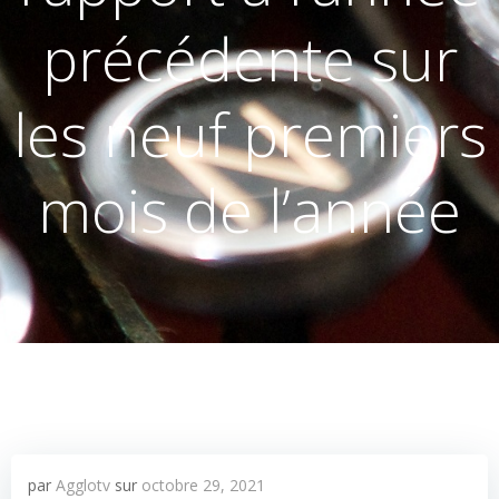
précédente sur
les neuf premiers
mois de l’année
par
Agglotv
sur
octobre 29, 2021