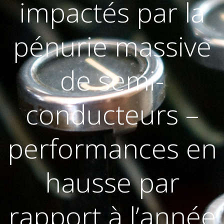
impactés par la
pénurie massive
de semi-
conducteurs –
performances en
hausse par
rapport à l’année