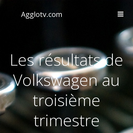
Aller
au
Agglotv.com
contenu
Les résultats de
Volkswagen au
troisième
trimestre