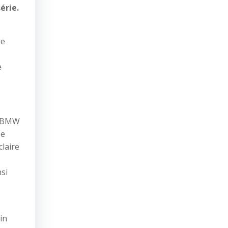
érie.
re
e
s BMW
Ce
claire
nsi
in