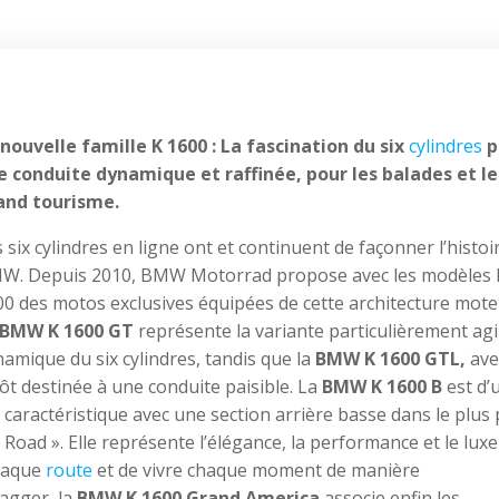
 nouvelle famille K 1600 : La fascination du six
cylindres
p
e conduite dynamique et raffinée, pour les balades et le
and tourisme.
 six cylindres en ligne ont et continuent de façonner l’histoi
W. Depuis 2010, BMW Motorrad propose avec les modèles 
0 des motos exclusives équipées de cette architecture mote
BMW
K 1600 GT
représente la variante particulièrement agi
amique du six cylindres, tandis que la
BMW K 1600 GTL,
ave
tôt destinée à une conduite paisible. La
BMW K 1600 B
est d’
» caractéristique avec une section arrière basse dans le plus
 Road ». Elle représente l’élégance, la performance et le luxe
chaque
route
et de vivre chaque moment de manière
agger, la
BMW K 1600 Grand America
associe enfin les