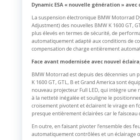
Dynamic ESA « nouvelle génération » avec
La suspension électronique BMW Motorrad Dyn
Adjustment) des nouvelles BMW K 1600 GT, GT
plus élevés en termes de sécurité, de performa
automatiquement adapté aux conditions de cond
compensation de charge entièrement automat
Face avant modernisée avec nouvel éclairag
BMW Motorrad est depuis des décennies un pio
K 1600 GT, GTL, B et Grand America sont équip
nouveau projecteur Full LED, qui intègre une n
à la netteté inégalée et souligne le positionne
croisement pivotent et éclairent le virage en f
presque entièrement éclairées car le faisceau d
En outre, en faisant pivoter l’ensemble des fe
automatiquement contrôlées et un éclairage op