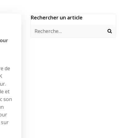
Rechercher un article
our
re de
K
ur.
le et
c son
un
 pur
 sur