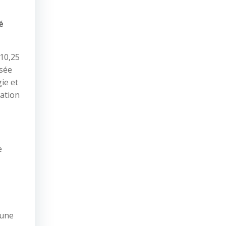
é
 10,25
isée
ie et
gation
e
 une