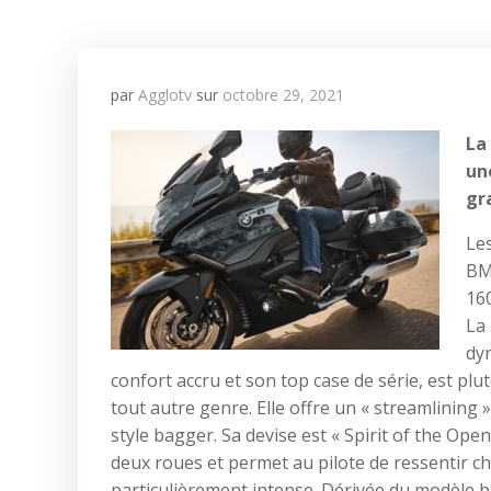
par
Agglotv
sur
octobre 29, 2021
La
un
gr
Les
BM
160
La
dyn
confort accru et son top case de série, est plu
tout autre genre. Elle offre un « streamlining 
style bagger. Sa devise est « Spirit of the Open
deux roues et permet au pilote de ressentir 
particulièrement intense. Dérivée du modèle b