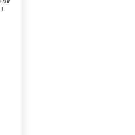
e sur
II