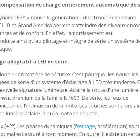
 compensation de charge entièrement automatique de s
amic ESA « nouvelle génération » (Electronic Suspension
L, B et Grand America permet d’atteindre des niveaux enco
nces et de confort. En effet, l’amortissement est
uite ainsi qu’au pilotage et intègre de série un système d
ique.
e adaptatif à LED de série.
nnier en matière de sécurité. C’est pourquoi les nouvelle
ées de série d’un système d’éclairage à LED très moderne. 
ouvelle signature lumineuse, éclaire la route d’une lumière 
ment premium de la famille K 1600. De série, les feux de
onction de l’inclinaison de la moto. Les courbes sont alors ai
e lumière éclaire là où la moto se déplace.
ux (±2°), les phases dynamiques (
freinage
, accélération) sont
timal est assuré à tout moment. En outre, il existe un certa