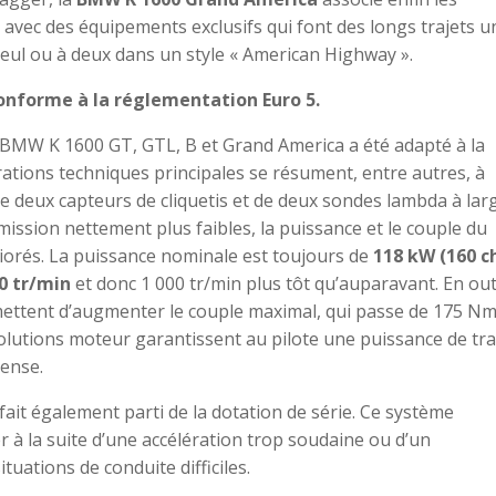
e avec des équipements exclusifs qui font des longs trajets u
seul ou à deux dans un style « American Highway ».
conforme à la réglementation Euro 5.
s BMW K 1600 GT, GTL, B et Grand America a été adapté à la
ations techniques principales se résument, entre autres, à
 deux capteurs de cliquetis et de deux sondes lambda à lar
ission nettement plus faibles, la puissance et le couple du
iorés. La puissance nominale est toujours de
118 kW (160 c
0 tr/min
et donc 1 000 tr/min plus tôt qu’auparavant. En out
rmettent d’augmenter le couple maximal, qui passe de 175 N
volutions moteur garantissent au pilote une puissance de tra
tense.
ait également parti de la dotation de série. Ce système
r à la suite d’une accélération trop soudaine ou d’un
uations de conduite difficiles.