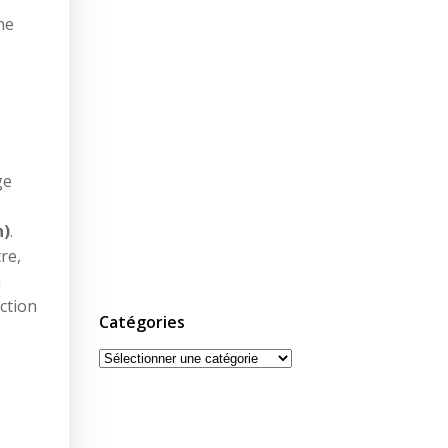
ne
ge
h)
.
re,
m
ction
Catégories
Catégories