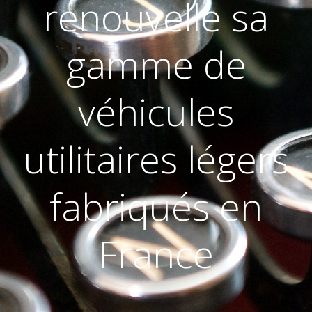
renouvelle sa
gamme de
véhicules
utilitaires légers
fabriqués en
France