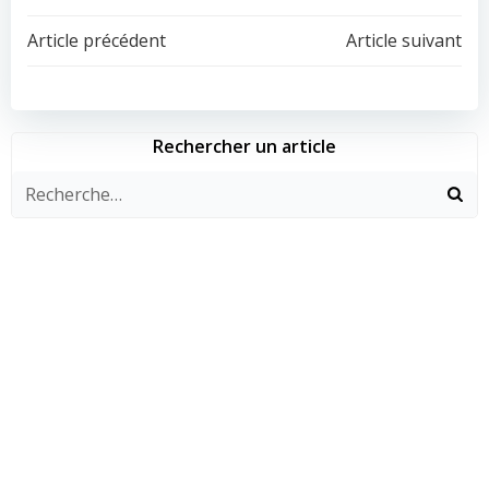
Navigation
Navigation
Article précédent
Article suivant
de
de
l’article
l’article
Rechercher un article