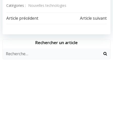
Catégories :
Nouvelles technologies
Navigation
Navigation
Article précédent
Article suivant
de
de
l’article
l’article
Rechercher un article