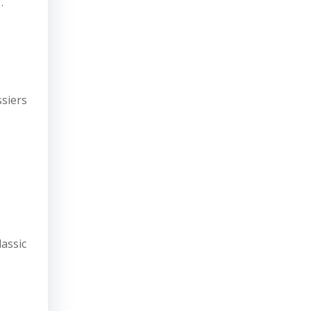
…
s
ssiers
assic