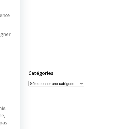
ience
agner
Catégories
Catégories
ie.
ne,
 pas