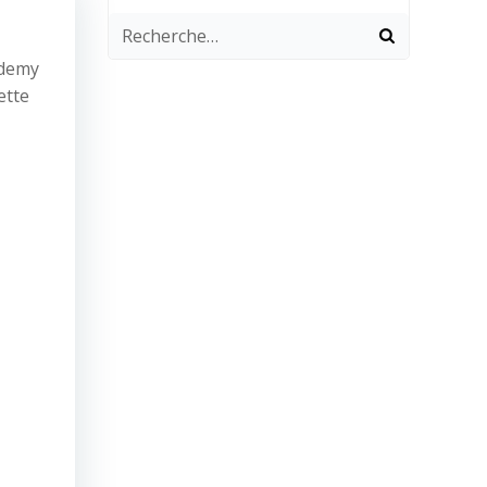
ademy
ette