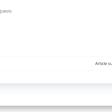
guests
Navigation
Article s
de
l’article