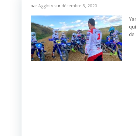
par
Agglotv
sur
décembre 8, 2020
Ya
qui
de