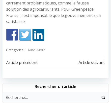
carrément problématiques, comme la fausse
solution des agrocarburants. Pour Greenpeace
France, il est impensable que le gouvernement s’en
satisfasse.
Catégories :
Auto-Moto
Navigation
Navigation
Article précédent
Article suivant
de
de
l’article
l’article
Rechercher un article