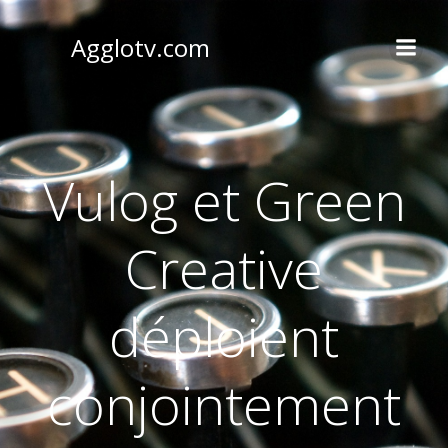
Aller
au
Agglotv.com
contenu
Vulog et Green
Creative
déploient
conjointement