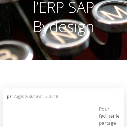
l’ERP SAP
Bydesign
par
Agglotv
sur
avril 5, 2018
Pour
faciliter le
partage