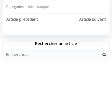
Catégories :
Informatique
Navigation
Navigation
Article précédent
Article suivant
de
de
l’article
l’article
Rechercher un article