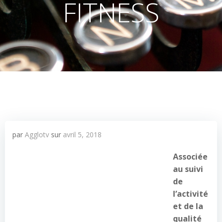
FITNESS
par
Agglotv
sur
avril 5, 2018
Associée
au suivi
de
l’activité
et de la
qualité