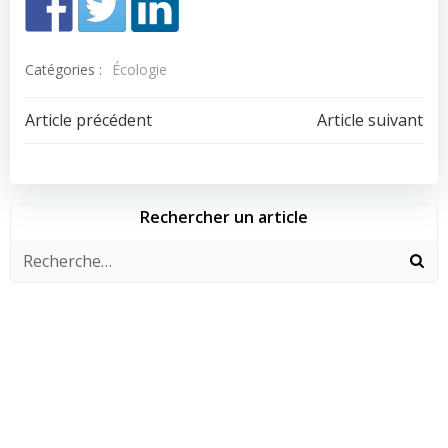
Catégories :
Écologie
Navigation
Navigation
Article précédent
Article suivant
de
de
l’article
l’article
Rechercher un article