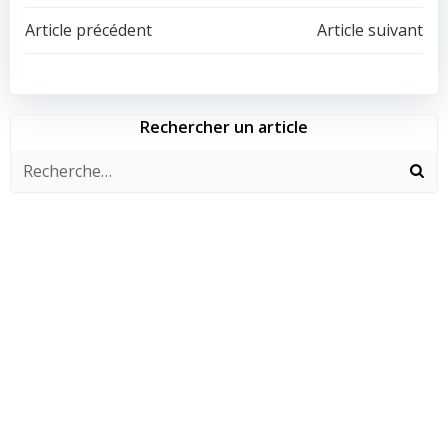
Navigation
Navigation
Article précédent
Article suivant
de
de
l’article
l’article
Rechercher un article