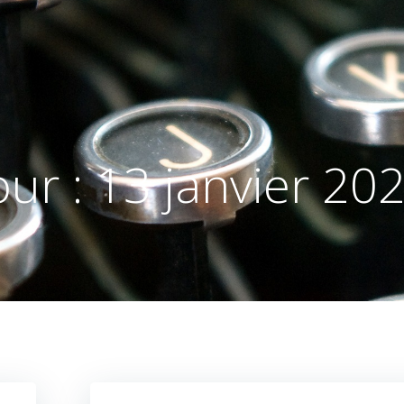
our :
13 janvier 20