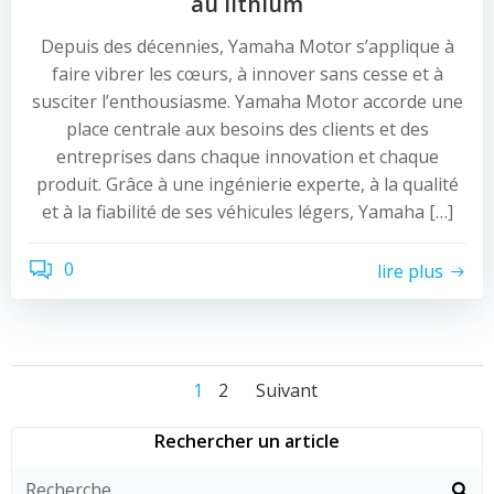
au lithium
Depuis des décennies, Yamaha Motor s’applique à
faire vibrer les cœurs, à innover sans cesse et à
susciter l’enthousiasme. Yamaha Motor accorde une
place centrale aux besoins des clients et des
entreprises dans chaque innovation et chaque
produit. Grâce à une ingénierie experte, à la qualité
et à la fiabilité de ses véhicules légers, Yamaha […]
0
lire plus
Navigation
Navigation
Navigation
Page
Page
1
2
Suivant
des
des
des
Rechercher un article