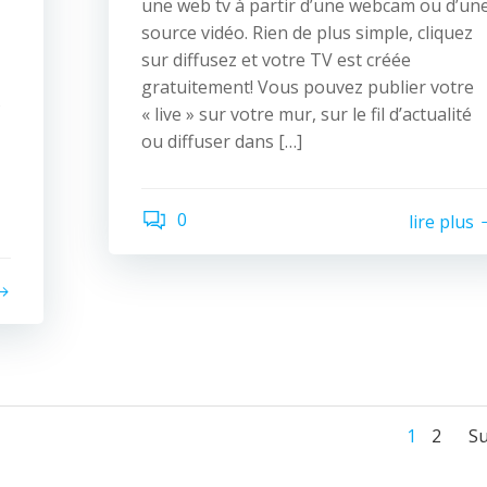
une web tv à partir d’une webcam ou d’un
source vidéo. Rien de plus simple, cliquez
sur diffusez et votre TV est créée
gratuitement! Vous pouvez publier votre
s
« live » sur votre mur, sur le fil d’actualité
ou diffuser dans […]
0
lire plus
Navi
Nav
Page
Page
1
2
Su