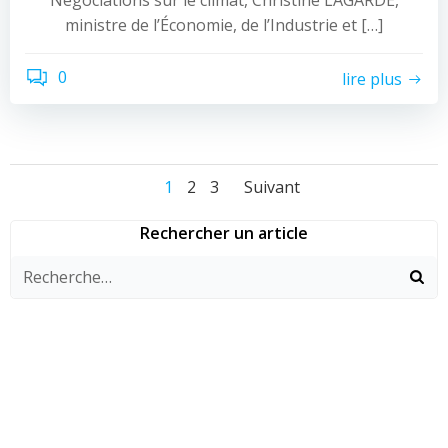
Négociations sur le climat, Christine LAGARDE,
ministre de l’Économie, de l’Industrie et […]
0
lire plus
Navigation
Navigation
Navigation
Page
Page
Page
1
2
3
Suivant
des
des
des
Rechercher un article
articles
articles
articles