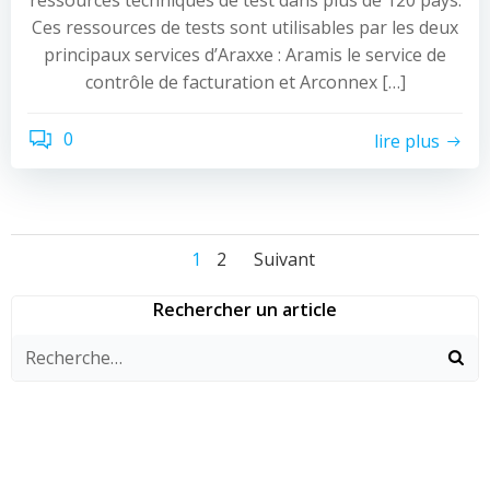
ressources techniques de test dans plus de 120 pays.
Ces ressources de tests sont utilisables par les deux
principaux services d’Araxxe : Aramis le service de
contrôle de facturation et Arconnex […]
0
lire plus
Navigation
Navigation
Navigation
Page
Page
1
2
Suivant
des
des
des
Rechercher un article
articles
articles
articles