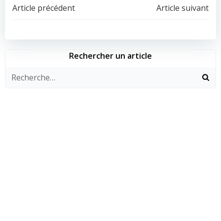
Navigation
Navigation
Article précédent
Article suivant
de
de
l’article
l’article
Rechercher un article