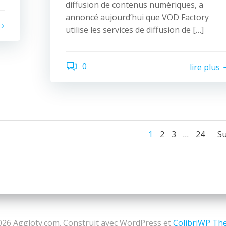
diffusion de contenus numériques, a
annoncé aujourd’hui que VOD Factory
utilise les services de diffusion de […]
0
lire plus
Navigati
Navigat
Page
Page
Page
Page
1
2
3
…
24
Su
des
des
articles
articles
a
26 Agglotv.com. Construit avec WordPress et
ColibriWP Th