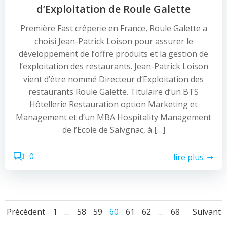
d’Exploitation de Roule Galette
Première Fast crêperie en France, Roule Galette a
choisi Jean-Patrick Loison pour assurer le
développement de l’offre produits et la gestion de
l’exploitation des restaurants. Jean-Patrick Loison
vient d’être nommé Directeur d’Exploitation des
restaurants Roule Galette. Titulaire d’un BTS
Hôtellerie Restauration option Marketing et
Management et d’un MBA Hospitality Management
de l’Ecole de Saivgnac, à […]
0
lire plus
Navigation
Navigation
Nav
Page
Page
Page
Page
Page
Page
Page
Précédent
1
…
58
59
60
61
62
…
68
Suivant