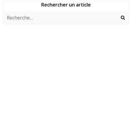
des
des
des
Rechercher un article
articles
articles
arti