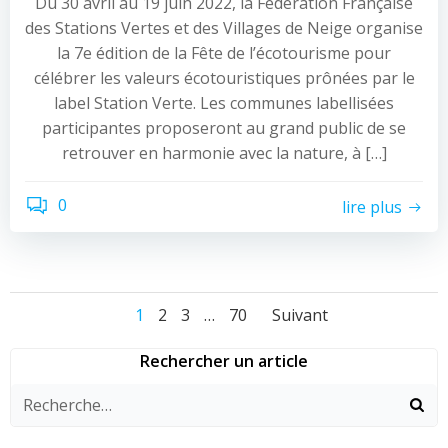
Du 30 avril au 19 juin 2022, la Fédération Française
des Stations Vertes et des Villages de Neige organise
la 7e édition de la Fête de l’écotourisme pour
célébrer les valeurs écotouristiques prônées par le
label Station Verte. Les communes labellisées
participantes proposeront au grand public de se
retrouver en harmonie avec la nature, à […]
0
lire plus
Navigation
Navigation
Navigati
Page
Page
Page
Page
1
2
3
…
70
Suivant
des
des
des
Rechercher un article
articles
articles
articles